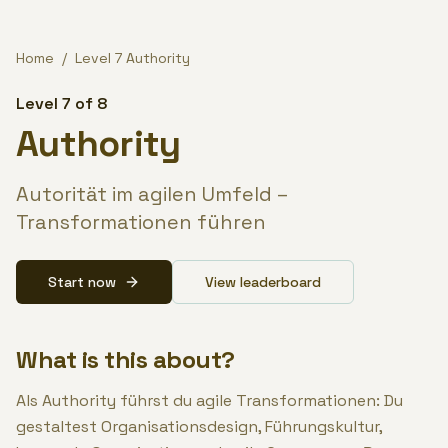
Zum Inhalt springen / Skip to content
Home
/
Level
7
Authority
Level 7 of 8
Authority
Autorität im agilen Umfeld –
Transformationen führen
Start now
View leaderboard
What is this about?
Als Authority führst du agile Transformationen: Du
gestaltest Organisationsdesign, Führungskultur,